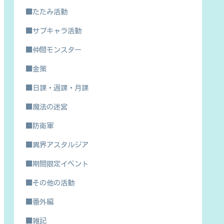
■たたみ活動
■サブキャラ活動
■仲間モンスター
■金策
■日課・週課・月課
■魔法の迷宮
■防衛軍
■異界アスタルジア
■期間限定イベント
■その他の活動
■番外編
■雑記