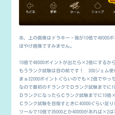
あ、上の画像はドラキー・強が10倍で48000
ぼやけ画像ですみません。
10倍で48000ポイントが出たら×2倍にするから
もうランク試験は目の前です！ 300ジェム
まぁ32000ポイントぐらいのでも×2倍でやっ
なので最初のＦランクでＤランク試験までに10
ＤランクになったらＣランク試験までに10倍×
Ｃランク試験を目指すときに40000ぐらい足
ツールで10倍で35000とか40000があれば×2