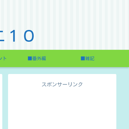
エ１０
ント
■番外編
■雑記
スポンサーリンク