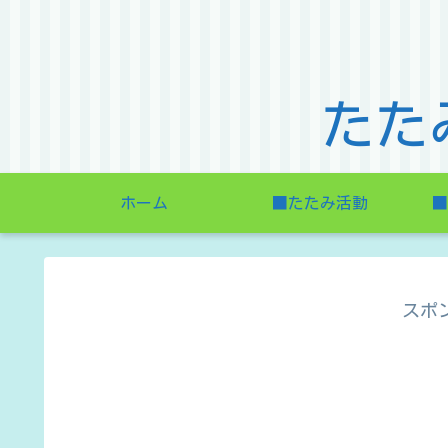
たた
ホーム
■たたみ活動
■
スポ