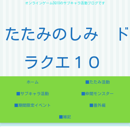
オンラインゲームDQ10のサブキャラ活動ブログです
たたみのしみ ド
ラクエ１０
ホーム
■たたみ活動
■サブキャラ活動
■仲間モンスター
■期間限定イベント
■番外編
■雑記