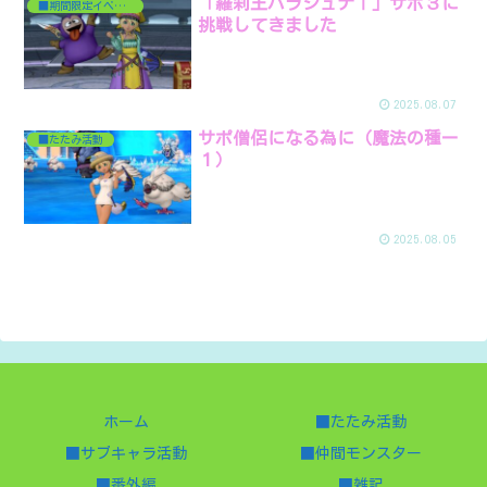
「羅刹王バラシュナⅠ」サポ３に
■期間限定イベント
挑戦してきました
2025.08.07
サポ僧侶になる為に（魔法の種ー
■たたみ活動
１）
2025.08.05
ホーム
■たたみ活動
■サブキャラ活動
■仲間モンスター
■番外編
■雑記