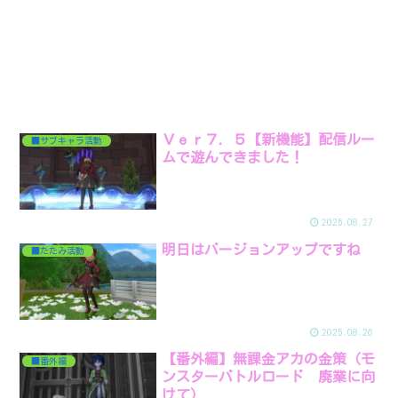
Ｖｅｒ７．５【新機能】配信ルー
■サブキャラ活動
ムで遊んできました！
2025.08.27
明日はバージョンアップですね
■たたみ活動
2025.08.26
【番外編】無課金アカの金策（モ
■番外編
ンスターバトルロード 廃業に向
けて）