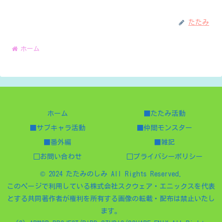
たたみ
ホーム
ホーム
■たたみ活動
■サブキャラ活動
■仲間モンスター
■番外編
■雑記
□お問い合わせ
□プライバシーポリシー
© 2024 たたみのしみ All Rights Reserved.
このページで利用している株式会社スクウェア・エニックスを代表
とする共同著作者が権利を所有する画像の転載・配布は禁止いたし
ます。