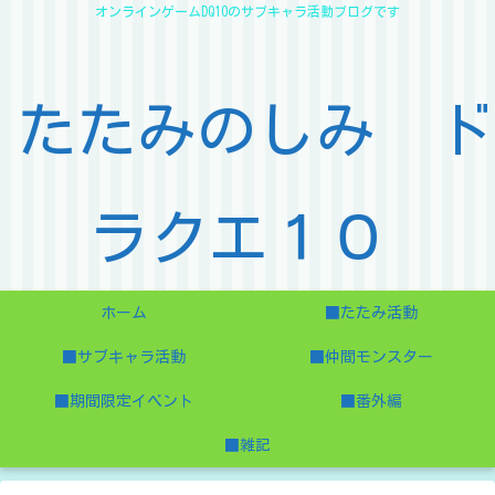
オンラインゲームDQ10のサブキャラ活動ブログです
たたみのしみ ド
ラクエ１０
ホーム
■たたみ活動
■サブキャラ活動
■仲間モンスター
■期間限定イベント
■番外編
■雑記