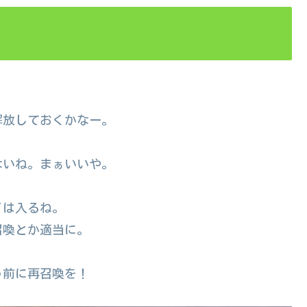
解放しておくかなー。
。
ないね。まぁいいや。
イは入るね。
召喚とか適当に。
う前に再召喚を！