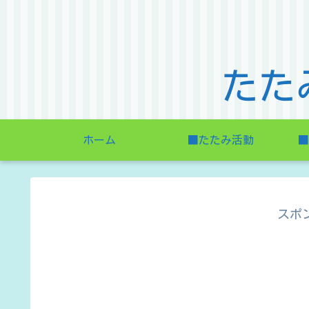
たた
ホーム
■たたみ活動
■
スポ