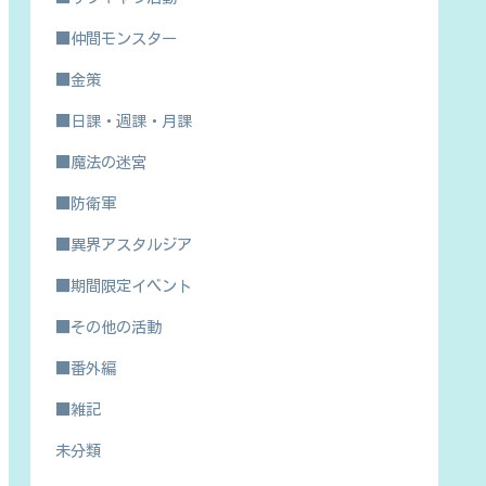
■仲間モンスター
■金策
■日課・週課・月課
■魔法の迷宮
■防衛軍
■異界アスタルジア
■期間限定イベント
■その他の活動
■番外編
■雑記
未分類