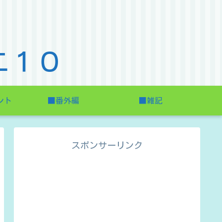
エ１０
ント
■番外編
■雑記
スポンサーリンク