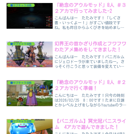
まで待ちです…。ストーリー ・・・こ
「絶念のアウルモッド」8人 ＃３
■サブキャラ活動
れも攻略サイト待ちで…。...
２アカで行ってみました-2
こんばんはー たたみです！「しぐさ
書・いっくよー！」がすごい値段です
ね。私も昨日からふくびきを始めまし
た！1週間ぐらいは頑張って続けたいです
ねー。また週末がやってきましたがこれ
の続きです。先週の内容です。ブログ記
幻界王の首かざり作成とフワフワ
■サブキャラ活動
事がどんどん遅れて行きます…...
わたアメ集めをしてきました！
こんばんはー たたみです！パニガルム
にジェロドーラが来ていましたねー。さ
っそく行こうと思って装備を変えていた
ら幻界王の首かざりの各弱体系耐性が
100％になっていないキャラが何人かいま
した。全キャラそろえたつもりだったの
「絶念のアウルモッド」8人 ＃２
■サブキャラ活動
になーと思いつつこれは...
２アカで行く準備！
こんにちはー たたみです！只今の時刻
は2026/02/25 8：00です！たまに日課
とかレベル上げをしながらYoutubeのライ
ブ配信とかみているのですが今日は「厭
悪のルベランギス」Ⅲの初日ということ
でYoutubeをひらいたら数多くの方が...
【パニガルム】冥光冠パニスライ
■サブキャラ活動
ム 4アカで遊んできました！