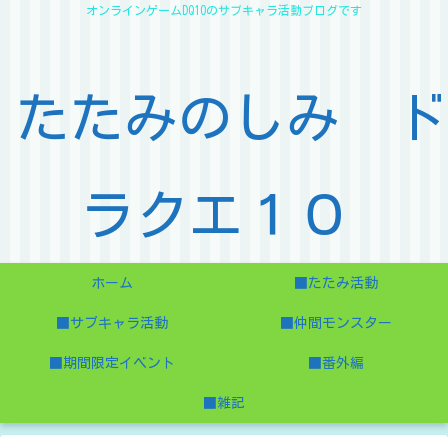
オンラインゲームDQ10のサブキャラ活動ブログです
たたみのしみ ド
ラクエ１０
ホーム
■たたみ活動
■サブキャラ活動
■仲間モンスター
■期間限定イベント
■番外編
■雑記