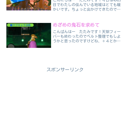
こんにちはー たたみです！今日は4月3
日でわたしの住んでいる地域はとても暖
かいです。ちょっと出かけてきたのです
が近くの公園はさくらを見にきた人とか
で賑わってました。天気よすぎて気持ち
良かったです。この天気よくて暖かい日
めざめの鬼石を求めて
■サブキャラ活動
が続くといいなぁ～と思...
こんばんはー たたみです！天獄フィー
バーも終わったのでベルト整理でもしよ
うかと思ったのですけどね、＋４とかだ
とめざめの鬼石が必要じゃないですか
ー。天獄フィーバーでは周回していたけ
どめざめの鬼石は全然出なくって通常の
一獄はどんな感じでしょうか...
スポンサーリンク