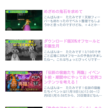
煮詰まっちゃってて…気分転換に今日か
ら始まったパニガルムの新ボスへ行って
きました！あ、敵の攻撃はどんなのとか
めざめの鬼石を求めて
■サブキャラ活動
あった方がいい耐性とか...
こんばんはー たたみです！天獄フィー
バーも終わったのでベルト整理でもしよ
うかと思ったのですけどね、＋４とかだ
とめざめの鬼石が必要じゃないですか
ー。天獄フィーバーでは周回していたけ
どめざめの鬼石は全然出なくって通常の
一獄はどんな感じでしょうか...
ダウンロード版30%オフセールと
■サブキャラ活動
お誕生月
こんばんはー たたみです！3/10のでき
ごと広場に30%オフセールの予告がきまし
たねー。これはちょっとびっくりです！
何故かというとですね、ちょっと前(3/4)
にｅーSTOREでオールインワンパッケージ
を買ったんですよ！スイッチだけだった
「伝説の宿敵たち 再臨」イベン
■サブキャラ活動
アカ...
ト前・期間中にやっておく定例コ
ンテンツを考える！
こんばんはー たたみです！伝説の宿敵
たちイベントは11月18日(火)12:00～12
月8日(月)5:59だから、20日間ほどなんで
すね。これ期間長いですよねー。前回は
どうだったかなと思って見てみたら3月17
日(月)12:00～4月6日(日)...