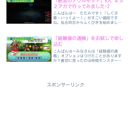
「絶念のアウルモッド」8人 ＃３
■サブキャラ活動
２アカで行ってみました-2
こんばんはー たたみです！「しぐさ
書・いっくよー！」がすごい値段です
ね。私も昨日からふくびきを始めまし
た！1週間ぐらいは頑張って続けたいです
ねー。また週末がやってきましたがこれ
の続きです。先週の内容です。ブログ記
「経験値の通帳」をお試しで申し
■サブキャラ活動
事がどんどん遅れて行きます…...
込む
こんばんはーみなさんは「経験値の通
帳」オプションはつけたことがあります
か？最初に思ったのは仲間モンスターの
レベル上げもあるから2アカでメタル迷宮
招待券をちまちま作ってレベル上げすれ
ばいいかーって思ってました。ですがこ
こ最近は仲間モンスターも...
スポンサーリンク