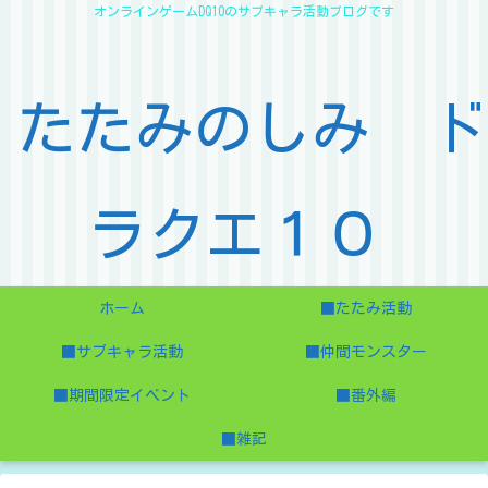
オンラインゲームDQ10のサブキャラ活動ブログです
たたみのしみ ド
ラクエ１０
ホーム
■たたみ活動
■サブキャラ活動
■仲間モンスター
■期間限定イベント
■番外編
■雑記