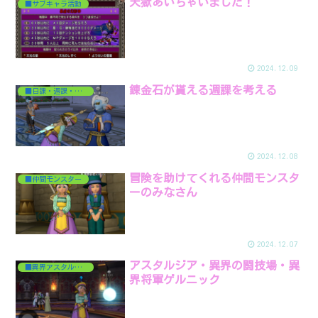
天獄あいちゃいました！
■サブキャラ活動
2024.12.09
錬金石が貰える週課を考える
■日課・週課・月課
2024.12.08
冒険を助けてくれる仲間モンスタ
■仲間モンスター
ーのみなさん
2024.12.07
アスタルジア・異界の闘技場・異
■異界アスタルジア
界将軍ゲルニック