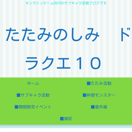
オンラインゲームDQ10のサブキャラ活動ブログです
たたみのしみ ド
ラクエ１０
ホーム
■たたみ活動
■サブキャラ活動
■仲間モンスター
■期間限定イベント
■番外編
■雑記