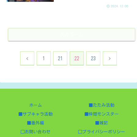
2024.12.06
次のページ
前
次
1
21
22
23
へ
へ
ホーム
■たたみ活動
■サブキャラ活動
■仲間モンスター
■番外編
■雑記
□お問い合わせ
□プライバシーポリシー